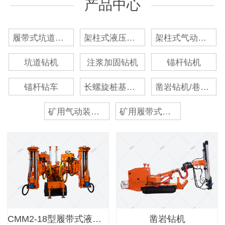
产品中心
履带式坑道钻机
架柱式液压钻机
架柱式气动钻机
坑道钻机
注浆加固钻机
锚杆钻机
锚杆钻车
长螺旋桩基动力头
凿岩钻机/巷道修复钻机
矿用气动装载机
矿用履带式平板车
CMM2-18型履带式液压锚杆钻机
凿岩钻机