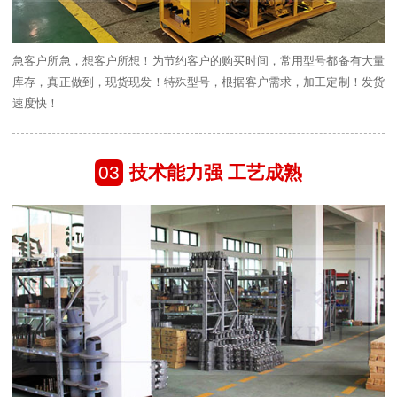
急客户所急，想客户所想！为节约客户的购买时间，常用型号都备有大量
库存，真正做到，现货现发！特殊型号，根据客户需求，加工定制！发货
速度快！
03
技术能力强 工艺成熟