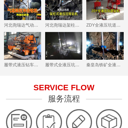
河北尧瑞达气动冲击架柱式钻机
河北尧瑞达架柱式液压回转钻机在煤矿井
ZDY全液压坑道钻机准备下井
履带式液压钻车准备下井
履带式全液压坑道钻机勘探现场
秦皇岛铁矿全液压架柱式钻机
SERVICE FLOW
服务流程