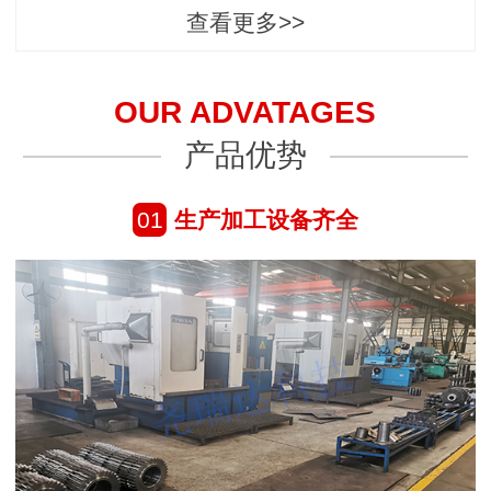
查看更多>>
OUR ADVATAGES
产品优势
01
生产加工设备齐全