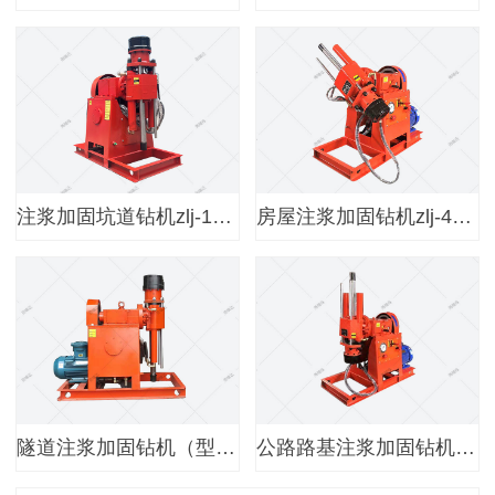
注浆加固坑道钻机zlj-1200型
房屋注浆加固钻机zlj-400型
隧道注浆加固钻机（型号可定制）
公路路基注浆加固钻机ZLJ系列