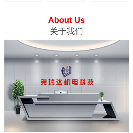
About Us
关于我们