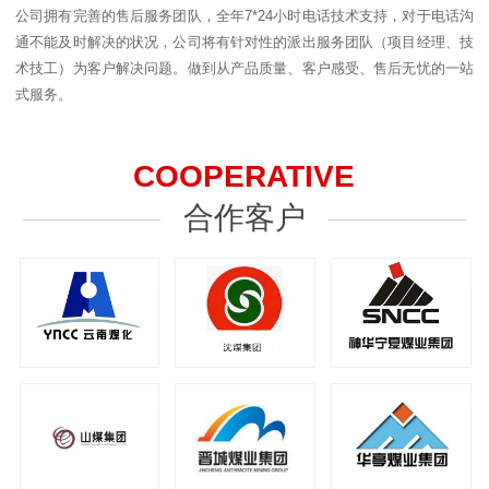
公司拥有完善的售后服务团队，全年7*24小时电话技术支持，对于电话沟
通不能及时解决的状况，公司将有针对性的派出服务团队（项目经理、技
术技工）为客户解决问题。做到从产品质量、客户感受、售后无忧的一站
式服务。
COOPERATIVE
合作客户