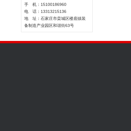
手 机：15100186960
电 话：13313215136
地 址：石家庄市栾城区楼底镇装
备制造产业园区和谐街63号
关于我们
产品中心
工程案例
企业文化
履带式坑道钻机
案例展示