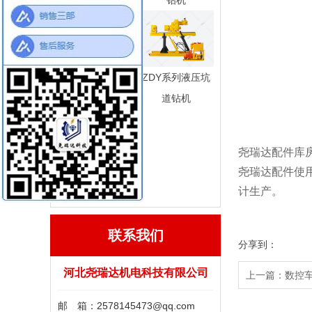
式液压坑道钻机
钻机
气动架柱式钻机
ZDY系列液压坑
道钻机
尧瑞达配件库
尧瑞达配件使
全液压钢索取芯
计生产。
钻机
联系我们
分享到：
河北尧瑞达机电科技有限公司
上一篇：数控
邮 箱：2578145473@qq.com