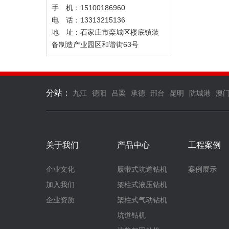
手 机：15100186960
电 话：13313215136
地 址：石家庄市栾城区楼底镇装
备制造产业园区和谐街63号
分站：
九江
德阳
吕梁
承德
邢台
昆明
防城港
澳
关于我们
产品中心
工程案例
企业文化
履带式坑道钻机
案例展示
加入我们
架柱式液压钻机
企业资质
架柱式气动钻机
坑道钻机