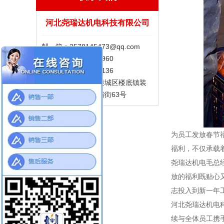
河北尧瑞达机电科技有限公司
邮 箱：2578145473@qq.com
手 机：15100186960
电 话：13313215136
地 址：石家庄市栾城区楼底镇装
备制造产业园区和谐街63号
为员工发放春节
福利，不仅承载
尧瑞达机电毛总
放的福利既贴心
志投入到新一年
河北尧瑞达机电
续与全体员工携