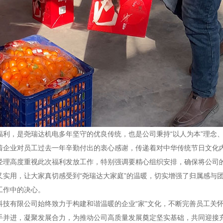
福利，是尧瑞达机电多年坚守的优良传统，也是公司秉持“以人为本”理念
着企业对员工过去一年辛勤付出的衷心感谢，传递着对中华传统节日文化
经理高度重视此次福利发放工作，特别强调要精心组织安排，确保将公司
又实用，让大家真切感受到“尧瑞达大家庭”的温暖，切实增强了归属感与
工作中的决心。
科技有限公司始终致力于构建和谐温暖的企业“家”文化，不断完善员工关
手并进，凝聚发展合力，为推动公司高质量发展奠定坚实基础，共同迎接