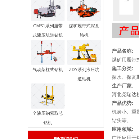
CMS1系列履带
煤矿履带式深孔
式液压坑道钻机
钻机
产品名称:
煤矿用履带
施工分类:
气动架柱式钻机
ZDY系列液压坑
探水、探瓦
道钻机
生产厂家:
河北尧瑞达
产品优势:
机身小、重
全液压钢索取芯
钻头等。
钻机
应用领域:
广泛应用于