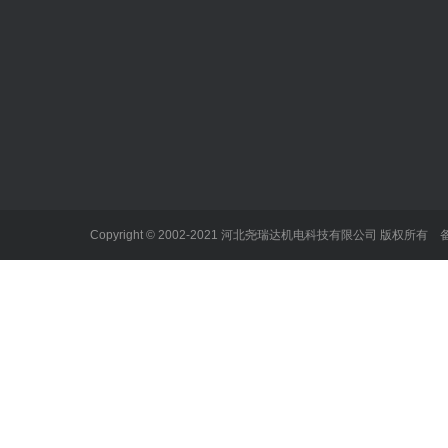
关于我们
产品中心
工程案例
企业文化
履带式坑道钻机
案例展示
加入我们
架柱式液压钻机
企业资质
架柱式气动钻机
Copyright © 2002-2021 河北尧瑞达机电科技有限公司 版权所有
坑道钻机
注浆加固钻机